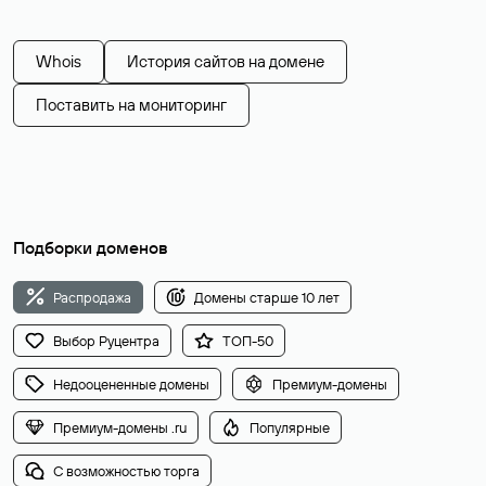
Whois
История сайтов на домене
Поставить на мониторинг
Подборки доменов
Распродажа
Домены старше 10 лет
Выбор Руцентра
ТОП-50
Недооцененные домены
Премиум-домены
Премиум-домены .ru
Популярные
С возможностью торга