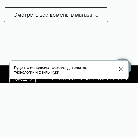
Смотреть все домены в магазине
Руцентр использует
рекомендательные
технологии
и
файлы куки
+7 495 009-13-33
+7 495 994-46-01
Помощь
Руцентр
Социальные сети
Полезное
О компании
Вконтакте
РБК: последние
Контакты
VK Видео
новости России и
Лицензии и
Телеграм
мира
свидетельства
Max
Каталог компаний