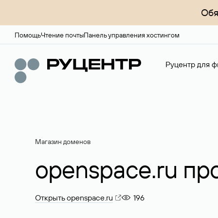
Обя
Помощь
Чтение почты
Панель управления хостингом
Руцентр для ф
Магазин доменов
openspace.ru пр
Открыть openspace.ru
196