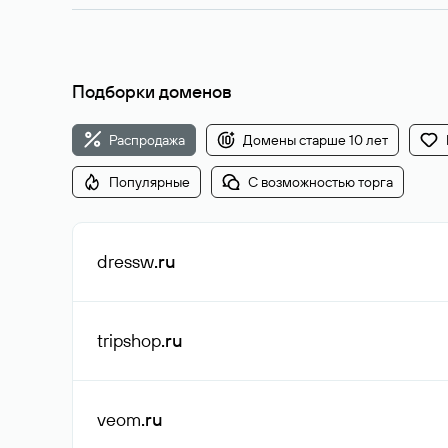
Подборки доменов
Распродажа
Домены старше 10 лет
Популярные
С возможностью торга
dressw
.ru
tripshop
.ru
veom
.ru