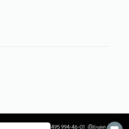
+7 495 009-13-33
+7 495 994-46-01
English (USD)