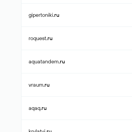
gipertoniki
.ru
roquest
.ru
aquatandem
.ru
vraum
.ru
aqaq
.ru
krylatyi
.ru