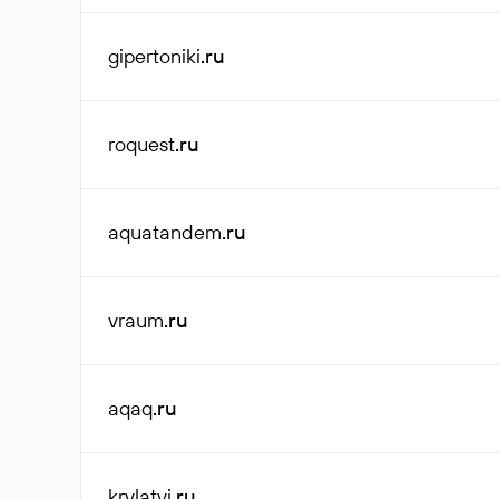
gipertoniki
.ru
roquest
.ru
aquatandem
.ru
vraum
.ru
aqaq
.ru
krylatyi
.ru