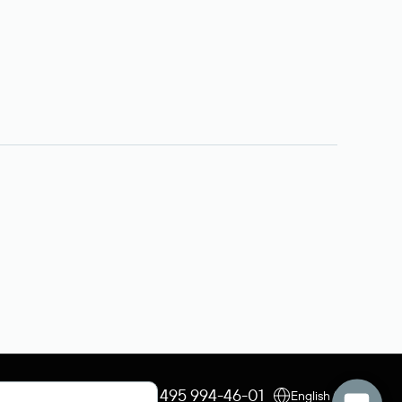
+7 495 009-13-33
+7 495 994-46-01
English (USD)