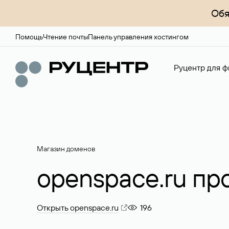
Обя
Помощь
Чтение почты
Панель управления хостингом
Руцентр для ф
Магазин доменов
openspace.ru пр
Открыть openspace.ru
196