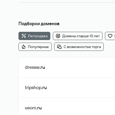
Подборки доменов
Распродажа
Домены старше 10 лет
Популярные
С возможностью торга
dressw
.ru
tripshop
.ru
veom
.ru