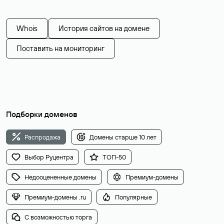
Whois
История сайтов на домене
Поставить на мониторинг
Подборки доменов
Распродажа
Домены старше 10 лет
Выбор Руцентра
ТОП-50
Недооцененные домены
Премиум-домены
Премиум-домены .ru
Популярные
С возможностью торга