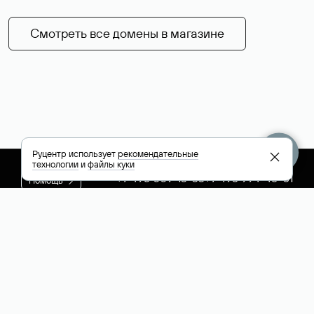
Смотреть все домены в магазине
Руцентр использует
рекомендательные
технологии
и
файлы куки
+7 495 009-13-33
+7 495 994-46-01
Помощь
Руцентр
Социальные сети
Полезное
О компании
Вконтакте
РБК: последние
Контакты
VK Видео
новости России и
Лицензии и
Телеграм
мира
свидетельства
Max
Каталог компаний