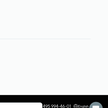
+7 495 009-13-33
+7 495 994-46-01
English (USD)