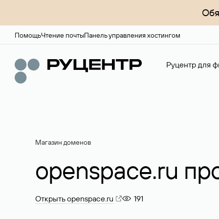
Обя
Помощь
Чтение почты
Панель управления хостингом
Руцентр для ф
Магазин доменов
openspace.ru пр
Открыть openspace.ru
191