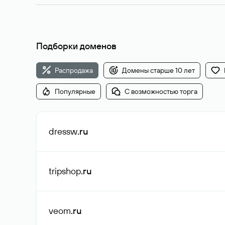
Подборки доменов
Распродажа
Домены старше 10 лет
Популярные
С возможностью торга
dressw
.ru
tripshop
.ru
veom
.ru