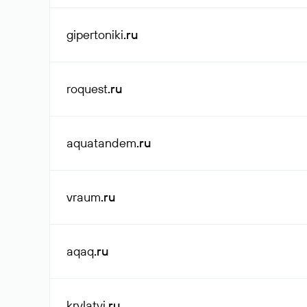
gipertoniki
.ru
roquest
.ru
aquatandem
.ru
vraum
.ru
aqaq
.ru
krylatyi
.ru