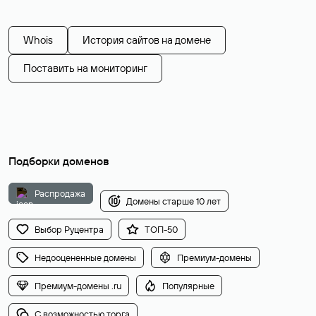
Whois
История сайтов на домене
Поставить на мониторинг
Подборки доменов
Распродажа
Домены старше 10 лет
Выбор Руцентра
ТОП-50
Недооцененные домены
Премиум-домены
Премиум-домены .ru
Популярные
С возможностью торга