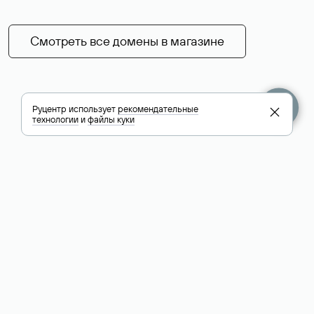
Смотреть все домены в магазине
Руцентр использует
рекомендательные
технологии
и
файлы куки
+7 495 009-13-33
+7 495 994-46-01
Помощь
Руцентр
Социальные сети
Полезное
О компании
Вконтакте
РБК: последние
Контакты
VK Видео
новости России и
Лицензии и
Телеграм
мира
свидетельства
Max
Каталог компаний