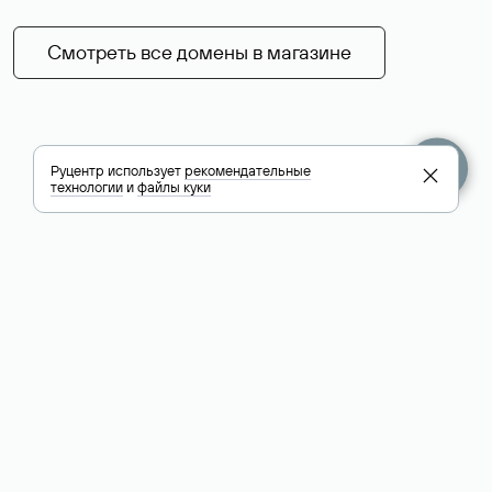
Смотреть все домены в магазине
Руцентр использует
рекомендательные
технологии
и
файлы куки
+7 495 009-13-33
+7 495 994-46-01
Помощь
Руцентр
Социальные сети
Полезное
О компании
Вконтакте
РБК: последние
Контакты
VK Видео
новости России и
Лицензии и
Телеграм
мира
свидетельства
Max
Каталог компаний