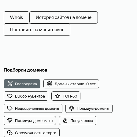
Whois
История сайтов на домене
Поставить на мониторинг
Подборки доменов
Распродажа
Домены старше 10 лет
Выбор Руцентра
ТОП-50
Недооцененные домены
Премиум-домены
Премиум-домены .ru
Популярные
С возможностью торга