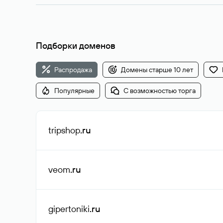
Подборки доменов
Распродажа
Домены старше 10 лет
Популярные
С возможностью торга
tripshop
.ru
veom
.ru
gipertoniki
.ru