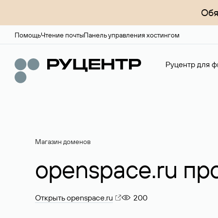
Обя
Помощь
Чтение почты
Панель управления хостингом
Руцентр для ф
Магазин доменов
openspace.ru пр
Открыть openspace.ru
200