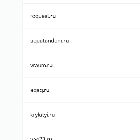
roquest
.ru
aquatandem
.ru
vraum
.ru
aqaq
.ru
krylatyi
.ru
vag73
.ru