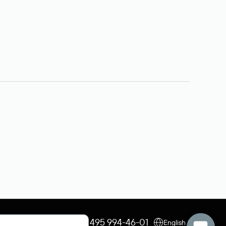
+7 495 009-13-33
+7 495 994-46-01
English (USD)