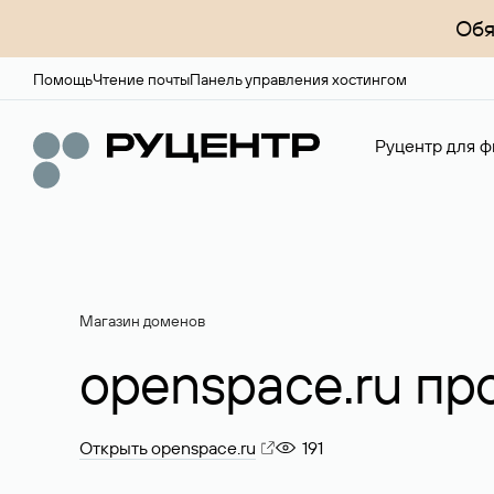
Обя
Помощь
Чтение почты
Панель управления хостингом
Руцентр для ф
Магазин доменов
openspace.ru пр
Открыть openspace.ru
191