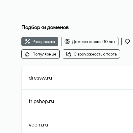
Подборки доменов
Распродажа
Домены старше 10 лет
Популярные
С возможностью торга
dressw
.ru
tripshop
.ru
veom
.ru