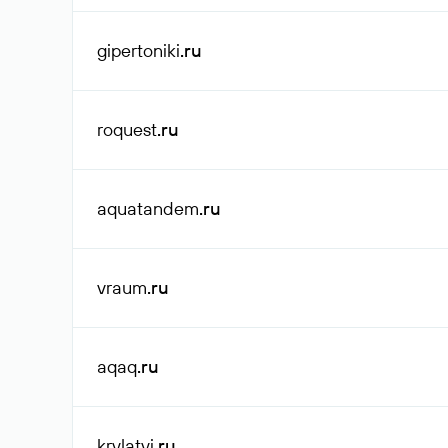
gipertoniki
.ru
roquest
.ru
aquatandem
.ru
vraum
.ru
aqaq
.ru
krylatyi
.ru