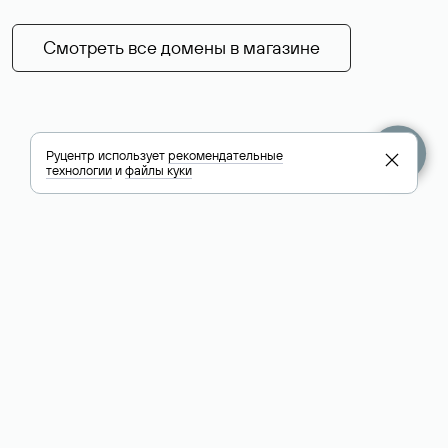
Смотреть все домены в магазине
Руцентр использует
рекомендательные
технологии
и
файлы куки
+7 495 009-13-33
+7 495 994-46-01
Помощь
Руцентр
Социальные сети
Полезное
О компании
Вконтакте
РБК: последние
Контакты
VK Видео
новости России и
Лицензии и
Телеграм
мира
свидетельства
Max
Каталог компаний