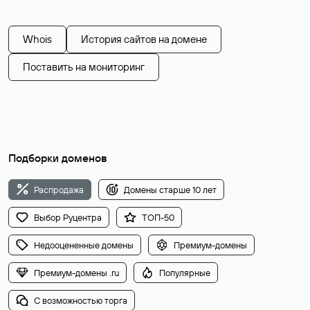
Whois
История сайтов на домене
Поставить на мониторинг
Подборки доменов
Распродажа
Домены старше 10 лет
Выбор Руцентра
ТОП-50
Недооцененные домены
Премиум-домены
Премиум-домены .ru
Популярные
С возможностью торга