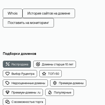
Whois
История сайтов на домене
Поставить на мониторинг
Подборки доменов
Распродажа
Домены старше 10 лет
Выбор Руцентра
ТОП-50
Недооцененные домены
Премиум-домены
Премиум-домены .ru
Популярные
С возможностью торга