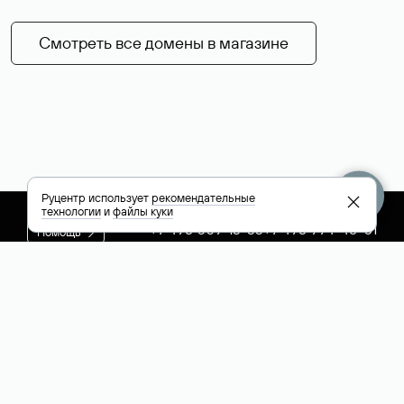
Смотреть все домены в магазине
Руцентр использует
рекомендательные
технологии
и
файлы куки
+7 495 009-13-33
+7 495 994-46-01
Помощь
Руцентр
Социальные сети
Полезное
О компании
Вконтакте
РБК: последние
Контакты
VK Видео
новости России и
Лицензии и
Телеграм
мира
свидетельства
Max
Каталог компаний