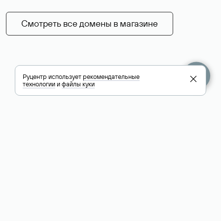
Смотреть все домены в магазине
Руцентр использует
рекомендательные
технологии
и
файлы куки
+7 495 009-13-33
+7 495 994-46-01
Помощь
Руцентр
Социальные сети
Полезное
О компании
Вконтакте
РБК: последние
Контакты
VK Видео
новости России и
Лицензии и
Телеграм
мира
свидетельства
Max
Каталог компаний