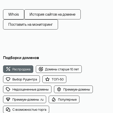
Whois
История сайтов на домене
Поставить на мониторинг
Подборки доменов
Распродажа
Домены старше 10 лет
Выбор Руцентра
ТОП-50
Недооцененные домены
Премиум-домены
Премиум-домены .ru
Популярные
С возможностью торга