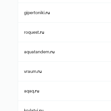
gipertoniki
.ru
roquest
.ru
aquatandem
.ru
vraum
.ru
aqaq
.ru
krylatyi
.ru