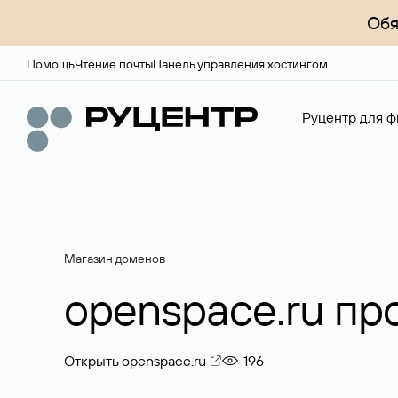
Обя
Помощь
Чтение почты
Панель управления хостингом
Руцентр для ф
Магазин доменов
openspace.ru пр
Открыть openspace.ru
196