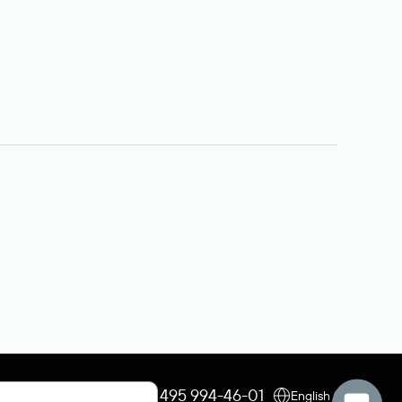
+7 495 009-13-33
+7 495 994-46-01
English (USD)