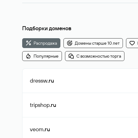
Подборки доменов
Распродажа
Домены старше 10 лет
Популярные
С возможностью торга
dressw
.ru
tripshop
.ru
veom
.ru