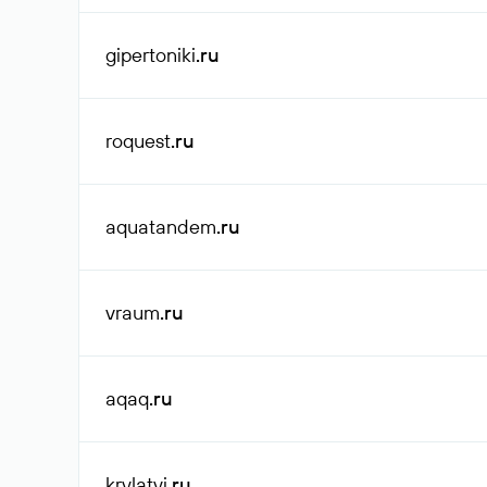
gipertoniki
.ru
roquest
.ru
aquatandem
.ru
vraum
.ru
aqaq
.ru
krylatyi
.ru