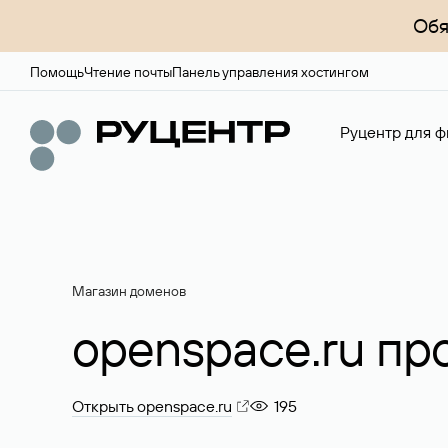
Обя
Помощь
Чтение почты
Панель управления хостингом
Руцентр для ф
Магазин доменов
openspace.ru пр
Открыть openspace.ru
195