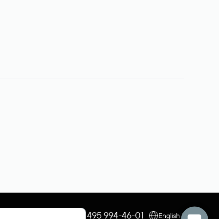
+7 495 009-13-33
+7 495 994-46-01
English (USD)