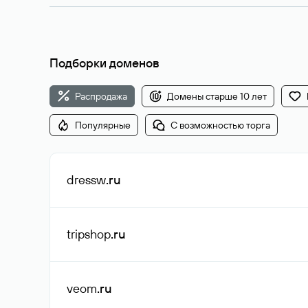
Подборки доменов
Распродажа
Домены старше 10 лет
Популярные
С возможностью торга
dressw
.ru
tripshop
.ru
veom
.ru