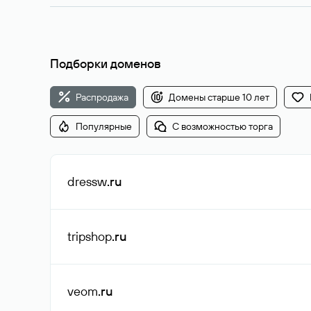
Подборки доменов
Распродажа
Домены старше 10 лет
Популярные
С возможностью торга
dressw
.ru
tripshop
.ru
veom
.ru