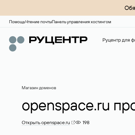
Обя
Помощь
Чтение почты
Панель управления хостингом
Руцентр для ф
Магазин доменов
openspace.ru пр
Открыть openspace.ru
198