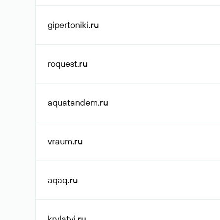
gipertoniki
.ru
roquest
.ru
aquatandem
.ru
vraum
.ru
aqaq
.ru
krylatyi
.ru