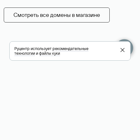
Смотреть все домены в магазине
Руцентр использует
рекомендательные
технологии
и
файлы куки
+7 495 009-13-33
+7 495 994-46-01
Помощь
Руцентр
Социальные сети
Полезное
О компании
Вконтакте
РБК: последние
Контакты
VK Видео
новости России и
Лицензии и
Телеграм
мира
свидетельства
Max
Каталог компаний