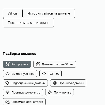
Whois
История сайтов на домене
Поставить на мониторинг
Подборки доменов
Распродажа
Домены старше 10 лет
Выбор Руцентра
ТОП-50
Недооцененные домены
Премиум-домены
Премиум-домены .ru
Популярные
С возможностью торга