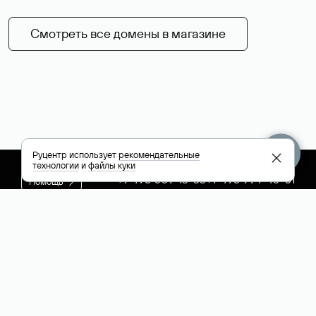
Смотреть все домены в магазине
Руцентр использует
рекомендательные
технологии
и
файлы куки
+7 495 009-13-33
+7 495 994-46-01
Помощь
Руцентр
Социальные сети
Полезное
О компании
Вконтакте
РБК: последние
Контакты
VK Видео
новости России и
Лицензии и
Телеграм
мира
свидетельства
Max
Каталог компаний