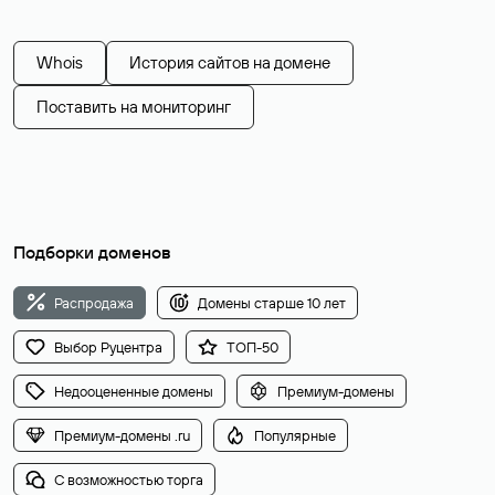
Whois
История сайтов на домене
Поставить на мониторинг
Подборки доменов
Распродажа
Домены старше 10 лет
Выбор Руцентра
ТОП-50
Недооцененные домены
Премиум-домены
Премиум-домены .ru
Популярные
С возможностью торга