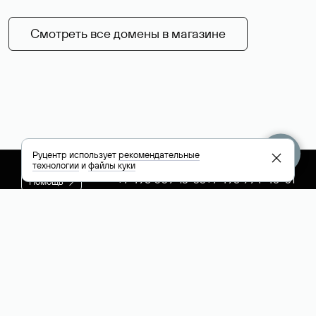
Смотреть все домены в магазине
Руцентр использует
рекомендательные
технологии
и
файлы куки
+7 495 009-13-33
+7 495 994-46-01
Помощь
Руцентр
Социальные сети
Полезное
О компании
Вконтакте
РБК: последние
Контакты
VK Видео
новости России и
Лицензии и
Телеграм
мира
свидетельства
Max
Каталог компаний