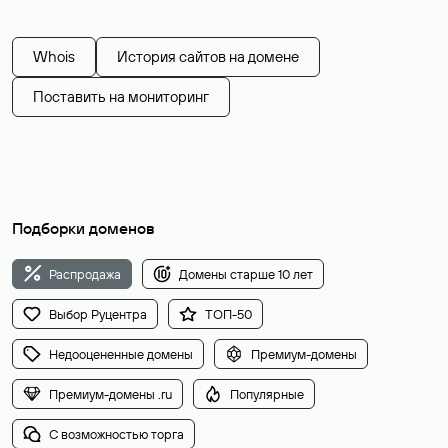
Whois
История сайтов на домене
Поставить на мониторинг
Подборки доменов
Распродажа
Домены старше 10 лет
Выбор Руцентра
ТОП-50
Недооцененные домены
Премиум-домены
Премиум-домены .ru
Популярные
С возможностью торга