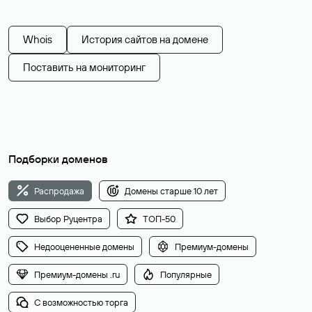
Whois
История сайтов на домене
Поставить на мониторинг
Подборки доменов
Распродажа
Домены старше 10 лет
Выбор Руцентра
ТОП-50
Недооцененные домены
Премиум-домены
Премиум-домены .ru
Популярные
С возможностью торга