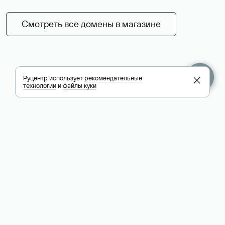
Смотреть все домены в магазине
Руцентр использует
рекомендательные
технологии
и
файлы куки
+7 495 009-13-33
+7 495 994-46-01
Помощь
Руцентр
Социальные сети
Полезное
О компании
Вконтакте
РБК: последние
Контакты
VK Видео
новости России и
Лицензии и
Телеграм
мира
свидетельства
Max
Каталог компаний