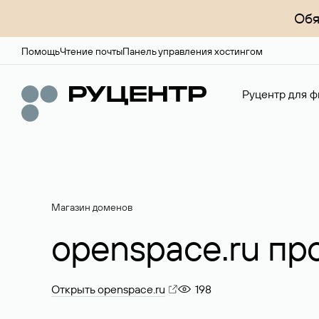
Обя
Помощь
Чтение почты
Панель управления хостингом
Руцентр для ф
Магазин доменов
openspace.ru пр
Открыть openspace.ru
198