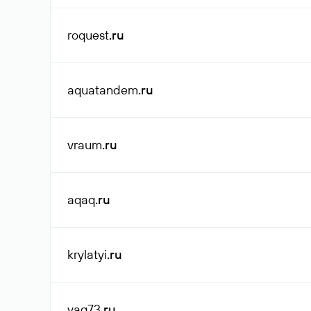
roquest
.ru
aquatandem
.ru
vraum
.ru
aqaq
.ru
krylatyi
.ru
vag73
.ru