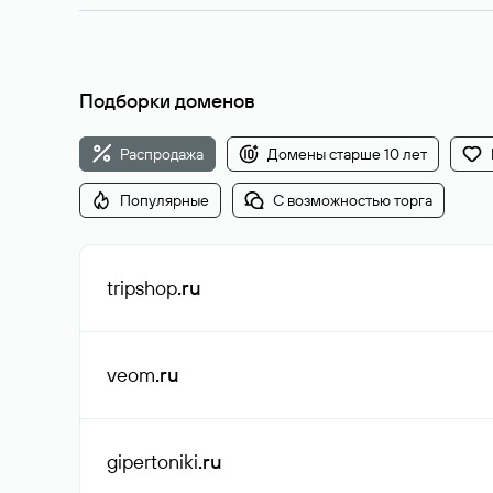
Подборки доменов
Распродажа
Домены старше 10 лет
Популярные
С возможностью торга
tripshop
.ru
veom
.ru
gipertoniki
.ru