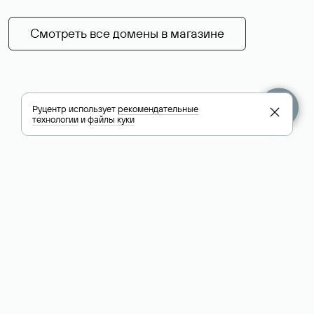
Смотреть все домены в магазине
Руцентр использует
рекомендательные
технологии
и
файлы куки
+7 495 009-13-33
+7 495 994-46-01
Помощь
Руцентр
Социальные сети
Полезное
О компании
Вконтакте
РБК: последние
Контакты
VK Видео
новости России и
Лицензии и
Телеграм
мира
свидетельства
Max
Каталог компаний