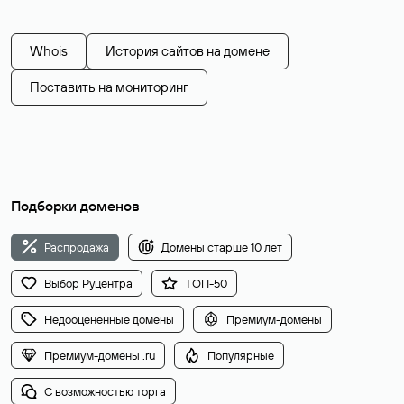
Whois
История сайтов на домене
Поставить на мониторинг
Подборки доменов
Распродажа
Домены старше 10 лет
Выбор Руцентра
ТОП-50
Недооцененные домены
Премиум-домены
Премиум-домены .ru
Популярные
С возможностью торга