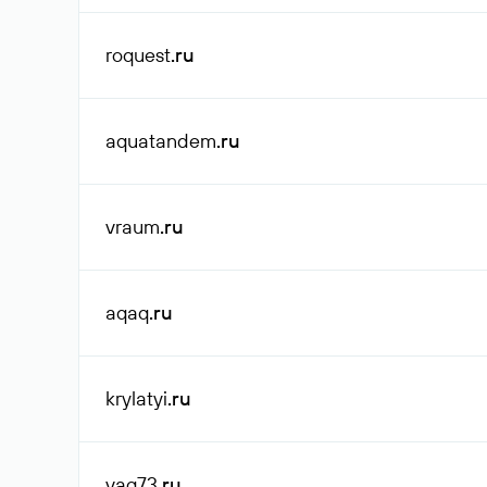
roquest
.ru
aquatandem
.ru
vraum
.ru
aqaq
.ru
krylatyi
.ru
vag73
.ru