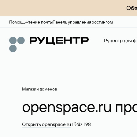
Обя
Помощь
Чтение почты
Панель управления хостингом
Руцентр для ф
Магазин доменов
openspace.ru пр
Открыть openspace.ru
198