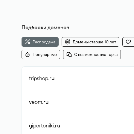
Подборки доменов
Распродажа
Домены старше 10 лет
Популярные
С возможностью торга
tripshop
.ru
veom
.ru
gipertoniki
.ru