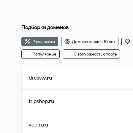
Подборки доменов
Распродажа
Домены старше 10 лет
Популярные
С возможностью торга
dressw
.ru
tripshop
.ru
veom
.ru