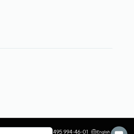
+7 495 009-13-33
+7 495 994-46-01
English (USD)