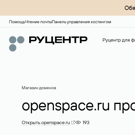
Обя
Помощь
Чтение почты
Панель управления хостингом
Руцентр для ф
Магазин доменов
openspace.ru пр
Открыть openspace.ru
193