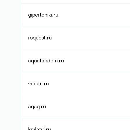
gipertoniki
.ru
roquest
.ru
aquatandem
.ru
vraum
.ru
aqaq
.ru
krylatyi
.ru