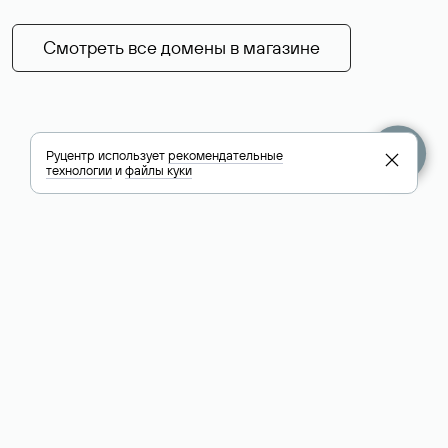
Смотреть все домены в магазине
Руцентр использует
рекомендательные
технологии
и
файлы куки
+7 495 009-13-33
+7 495 994-46-01
Помощь
Руцентр
Социальные сети
Полезное
О компании
Вконтакте
РБК: последние
Контакты
VK Видео
новости России и
Лицензии и
Телеграм
мира
свидетельства
Max
Каталог компаний