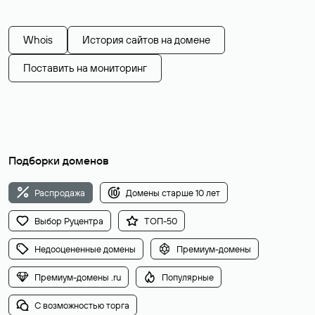
Whois
История сайтов на домене
Поставить на мониторинг
Подборки доменов
Распродажа
Домены старше 10 лет
Выбор Руцентра
ТОП-50
Недооцененные домены
Премиум-домены
Премиум-домены .ru
Популярные
С возможностью торга