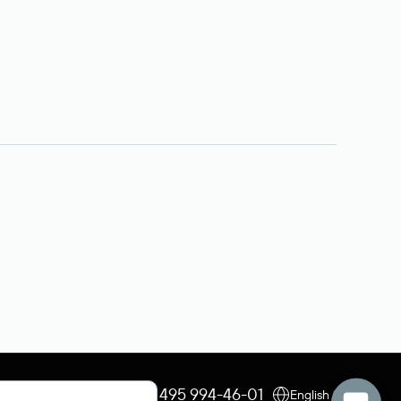
+7 495 009-13-33
+7 495 994-46-01
English (USD)