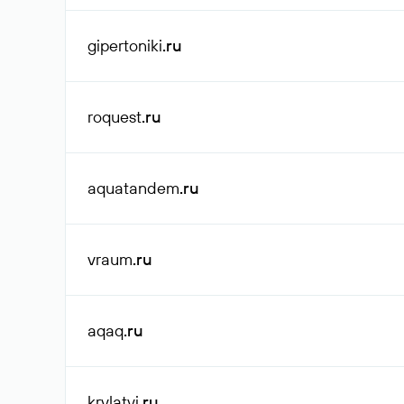
gipertoniki
.ru
roquest
.ru
aquatandem
.ru
vraum
.ru
aqaq
.ru
krylatyi
.ru