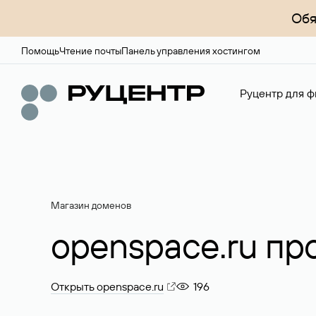
Обя
Помощь
Чтение почты
Панель управления хостингом
Руцентр для ф
Магазин доменов
openspace.ru пр
Открыть openspace.ru
196