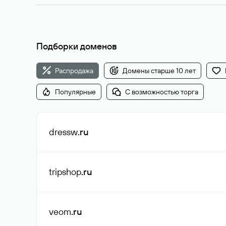
Подборки доменов
Распродажа
Домены старше 10 лет
Популярные
С возможностью торга
dressw
.ru
tripshop
.ru
veom
.ru