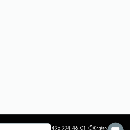
+7 495 009-13-33
+7 495 994-46-01
English (USD)