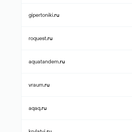
gipertoniki
.ru
roquest
.ru
aquatandem
.ru
vraum
.ru
aqaq
.ru
krylatyi
.ru