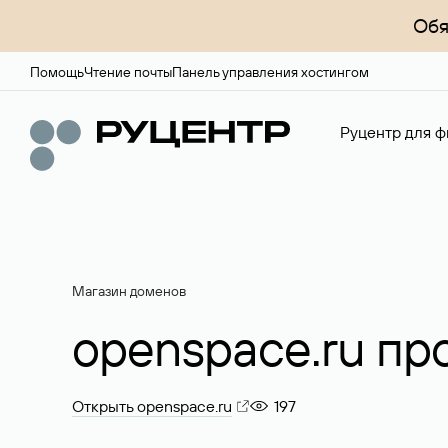
Обя
Помощь
Чтение почты
Панель управления хостингом
Руцентр для ф
Магазин доменов
openspace.ru пр
Открыть openspace.ru
197