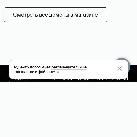
Смотреть все домены в магазине
Руцентр использует
рекомендательные
технологии
и
файлы куки
+7 495 009-13-33
+7 495 994-46-01
Помощь
Руцентр
Социальные сети
Полезное
О компании
Вконтакте
РБК: последние
Контакты
VK Видео
новости России и
Лицензии и
Телеграм
мира
свидетельства
Max
Каталог компаний