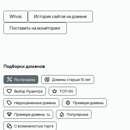
Whois
История сайтов на домене
Поставить на мониторинг
Подборки доменов
Распродажа
Домены старше 10 лет
Выбор Руцентра
ТОП-50
Недооцененные домены
Премиум-домены
Премиум-домены .ru
Популярные
С возможностью торга