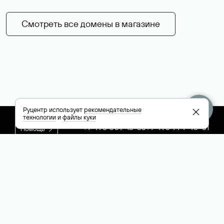
Смотреть все домены в магазине
Руцентр использует
рекомендательные
технологии
и
файлы куки
+7 495 009-13-33
+7 495 994-46-01
Помощь
Руцентр
Социальные сети
Полезное
О компании
Вконтакте
РБК: последние
Контакты
VK Видео
новости России и
Лицензии и
Телеграм
мира
свидетельства
Max
Каталог компаний