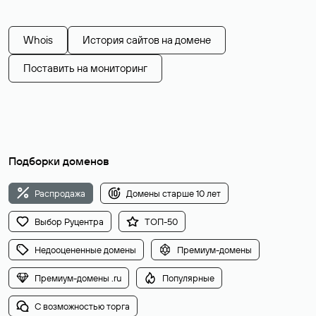
Whois
История сайтов на домене
Поставить на мониторинг
Подборки доменов
Распродажа
Домены старше 10 лет
Выбор Руцентра
ТОП-50
Недооцененные домены
Премиум-домены
Премиум-домены .ru
Популярные
С возможностью торга