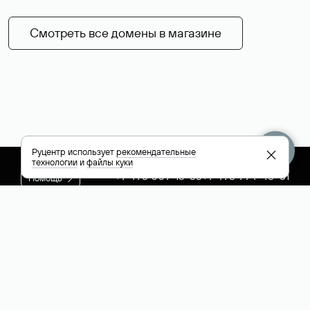
Смотреть все домены в магазине
Руцентр использует
рекомендательные
технологии
и
файлы куки
+7 495 009-13-33
+7 495 994-46-01
Помощь
Руцентр
Социальные сети
Полезное
О компании
Вконтакте
РБК: последние
Контакты
VK Видео
новости России и
Лицензии и
Телеграм
мира
свидетельства
Max
Каталог компаний