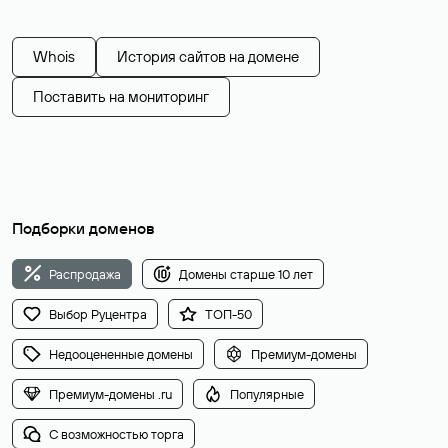
Whois
История сайтов на домене
Поставить на мониторинг
Подборки доменов
Распродажа
Домены старше 10 лет
Выбор Руцентра
ТОП-50
Недооцененные домены
Премиум-домены
Премиум-домены .ru
Популярные
С возможностью торга