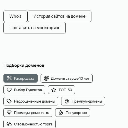
Whois
История сайтов на домене
Поставить на мониторинг
Подборки доменов
Распродажа
Домены старше 10 лет
Выбор Руцентра
ТОП-50
Недооцененные домены
Премиум-домены
Премиум-домены .ru
Популярные
С возможностью торга