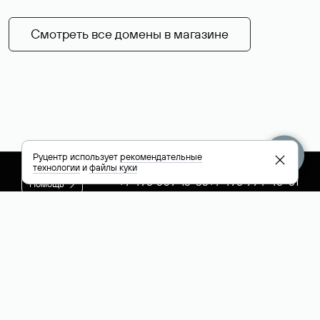
Смотреть все домены в магазине
Руцентр использует
рекомендательные
технологии
и
файлы куки
+7 495 009-13-33
+7 495 994-46-01
Помощь
Руцентр
Социальные сети
Полезное
О компании
Вконтакте
РБК: последние
Контакты
VK Видео
новости России и
Лицензии и
Телеграм
мира
свидетельства
Max
Каталог компаний