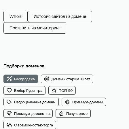
Whois
История сайтов на домене
Поставить на мониторинг
Подборки доменов
Распродажа
Домены старше 10 лет
Выбор Руцентра
ТОП-50
Недооцененные домены
Премиум-домены
Премиум-домены .ru
Популярные
С возможностью торга