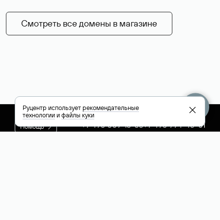
Смотреть все домены в магазине
Руцентр использует
рекомендательные
технологии
и
файлы куки
+7 495 009-13-33
+7 495 994-46-01
Помощь
Руцентр
Социальные сети
Полезное
О компании
Вконтакте
РБК: последние
Контакты
VK Видео
новости России и
Лицензии и
Телеграм
мира
свидетельства
Max
Каталог компаний