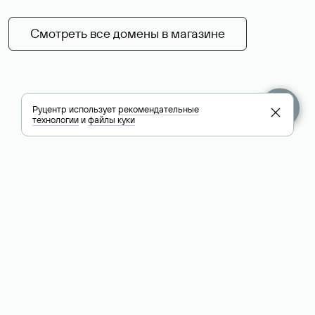
Смотреть все домены в магазине
Руцентр использует
рекомендательные
технологии
и
файлы куки
+7 495 009-13-33
+7 495 994-46-01
Помощь
Руцентр
Социальные сети
Полезное
О компании
Вконтакте
РБК: последние
Контакты
VK Видео
новости России и
Лицензии и
Телеграм
мира
свидетельства
Max
Каталог компаний