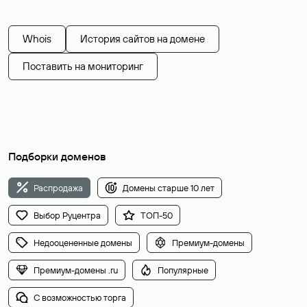
Whois
История сайтов на домене
Поставить на мониторинг
Подборки доменов
Распродажа
Домены старше 10 лет
Выбор Руцентра
ТОП-50
Недооцененные домены
Премиум-домены
Премиум-домены .ru
Популярные
С возможностью торга