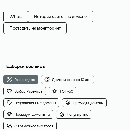
Whois
История сайтов на домене
Поставить на мониторинг
Подборки доменов
Распродажа
Домены старше 10 лет
Выбор Руцентра
ТОП-50
Недооцененные домены
Премиум-домены
Премиум-домены .ru
Популярные
С возможностью торга