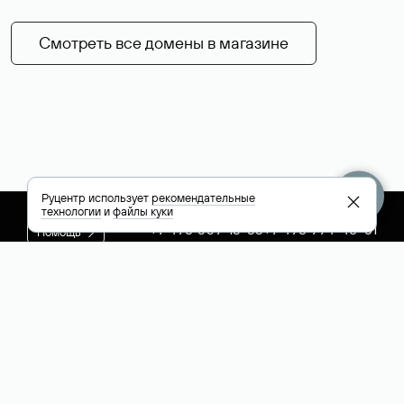
Смотреть все домены в магазине
Руцентр использует
рекомендательные
технологии
и
файлы куки
+7 495 009-13-33
+7 495 994-46-01
Помощь
Руцентр
Социальные сети
Полезное
О компании
Вконтакте
РБК: последние
Контакты
VK Видео
новости России и
Лицензии и
Телеграм
мира
свидетельства
Max
Каталог компаний