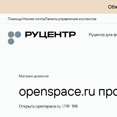
Обя
Помощь
Чтение почты
Панель управления хостингом
Руцентр для ф
Магазин доменов
openspace.ru пр
Открыть openspace.ru
198