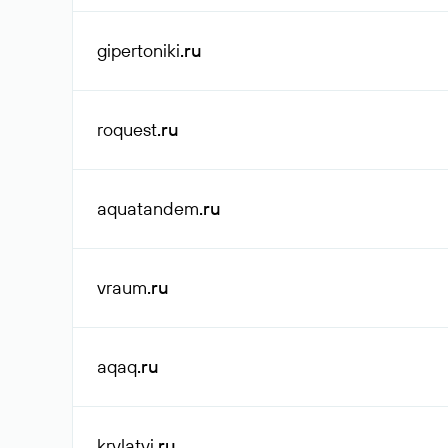
gipertoniki
.ru
roquest
.ru
aquatandem
.ru
vraum
.ru
aqaq
.ru
krylatyi
.ru