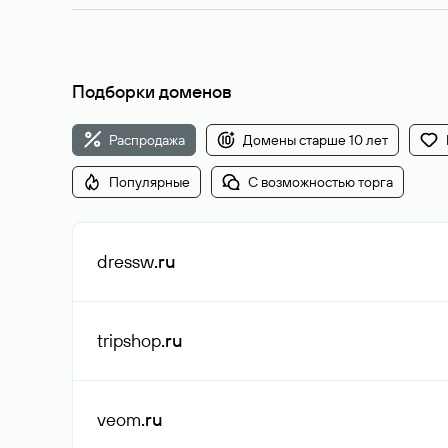
Подборки доменов
Распродажа
Домены старше 10 лет
Популярные
С возможностью торга
dressw
.ru
tripshop
.ru
veom
.ru