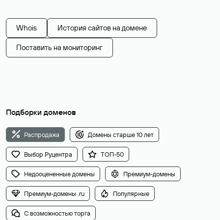
Whois
История сайтов на домене
Поставить на мониторинг
Подборки доменов
Распродажа
Домены старше 10 лет
Выбор Руцентра
ТОП-50
Недооцененные домены
Премиум-домены
Премиум-домены .ru
Популярные
С возможностью торга