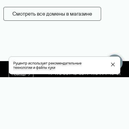
Смотреть все домены в магазине
Руцентр использует
рекомендательные
технологии
и
файлы куки
+7 495 009-13-33
+7 495 994-46-01
Помощь
Руцентр
Социальные сети
Полезное
О компании
Вконтакте
РБК: последние
Контакты
VK Видео
новости России и
Лицензии и
Телеграм
мира
свидетельства
Max
Каталог компаний