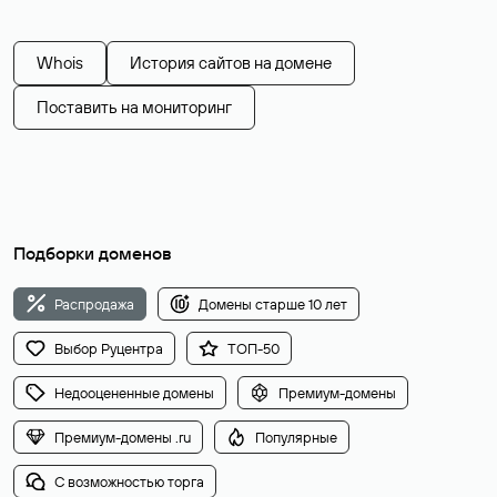
Whois
История сайтов на домене
Поставить на мониторинг
Подборки доменов
Распродажа
Домены старше 10 лет
Выбор Руцентра
ТОП-50
Недооцененные домены
Премиум-домены
Премиум-домены .ru
Популярные
С возможностью торга