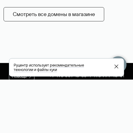
Смотреть все домены в магазине
Руцентр использует
рекомендательные
технологии
и
файлы куки
+7 495 009-13-33
+7 495 994-46-01
Помощь
Руцентр
Социальные сети
Полезное
О компании
Вконтакте
РБК: последние
Контакты
VK Видео
новости России и
Лицензии и
Телеграм
мира
свидетельства
Max
Каталог компаний