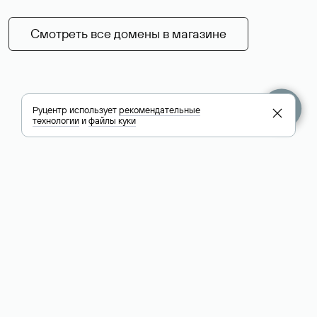
Смотреть все домены в магазине
Руцентр использует
рекомендательные
технологии
и
файлы куки
+7 495 009-13-33
+7 495 994-46-01
Помощь
Руцентр
Социальные сети
Полезное
О компании
Вконтакте
РБК: последние
Контакты
VK Видео
новости России и
Лицензии и
Телеграм
мира
свидетельства
Max
Каталог компаний