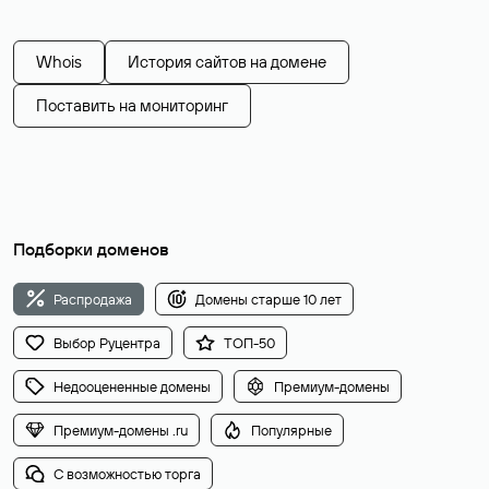
Whois
История сайтов на домене
Поставить на мониторинг
Подборки доменов
Распродажа
Домены старше 10 лет
Выбор Руцентра
ТОП-50
Недооцененные домены
Премиум-домены
Премиум-домены .ru
Популярные
С возможностью торга