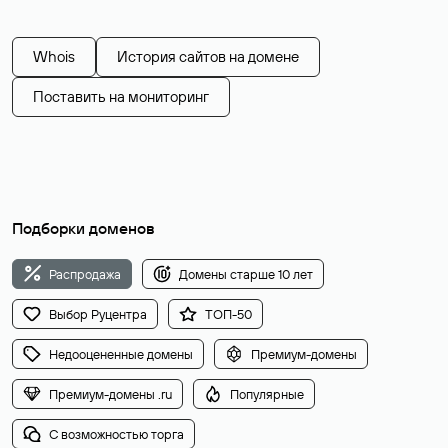
Whois
История сайтов на домене
Поставить на мониторинг
Подборки доменов
Распродажа
Домены старше 10 лет
Выбор Руцентра
ТОП-50
Недооцененные домены
Премиум-домены
Премиум-домены .ru
Популярные
С возможностью торга