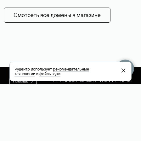
Смотреть все домены в магазине
Руцентр использует
рекомендательные
технологии
и
файлы куки
+7 495 009-13-33
+7 495 994-46-01
Помощь
Руцентр
Социальные сети
Полезное
О компании
Вконтакте
РБК: последние
Контакты
VK Видео
новости России и
Лицензии и
Телеграм
мира
свидетельства
Max
Каталог компаний