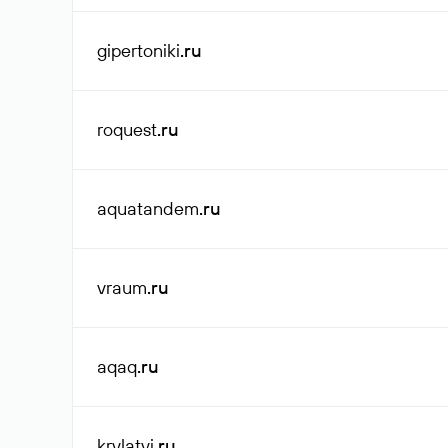
gipertoniki
.ru
roquest
.ru
aquatandem
.ru
vraum
.ru
aqaq
.ru
krylatyi
.ru