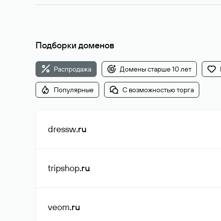
Подборки доменов
Распродажа
Домены старше 10 лет
Популярные
С возможностью торга
dressw
.ru
tripshop
.ru
veom
.ru