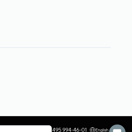
+7 495 009-13-33
+7 495 994-46-01
English (USD)