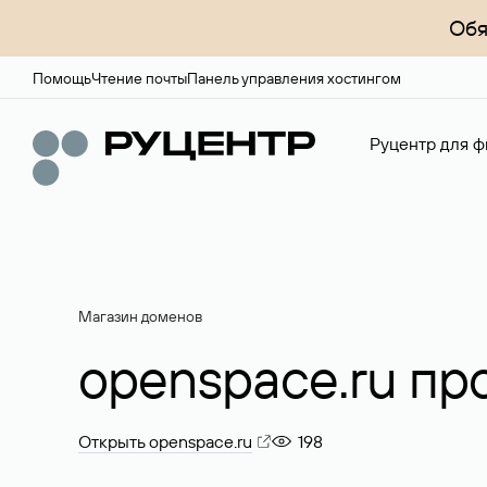
Обя
Помощь
Чтение почты
Панель управления хостингом
Руцентр для ф
Магазин доменов
openspace.ru пр
Открыть openspace.ru
198