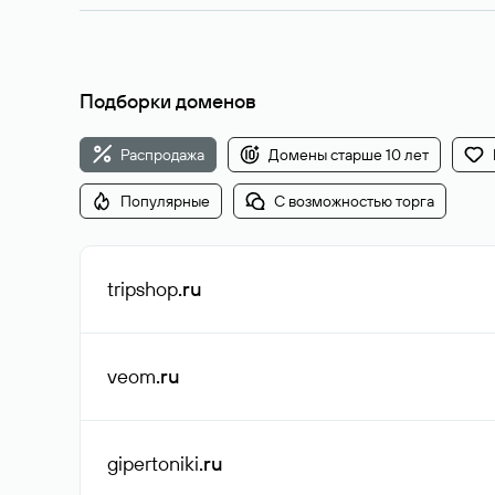
Подборки доменов
Распродажа
Домены старше 10 лет
Популярные
С возможностью торга
tripshop
.ru
veom
.ru
gipertoniki
.ru