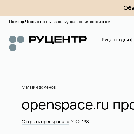
Обя
Помощь
Чтение почты
Панель управления хостингом
Руцентр для ф
Магазин доменов
openspace.ru пр
Открыть openspace.ru
198