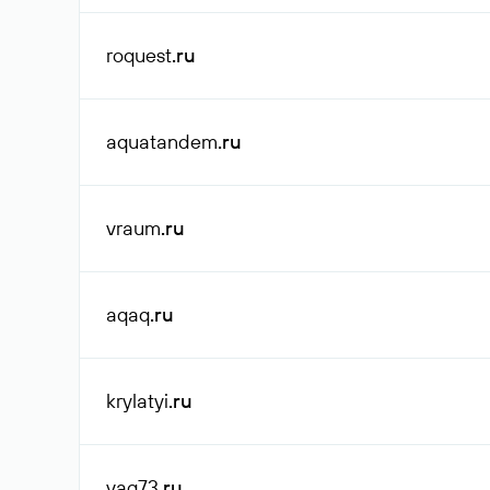
roquest
.ru
aquatandem
.ru
vraum
.ru
aqaq
.ru
krylatyi
.ru
vag73
.ru