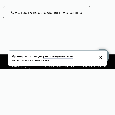
Смотреть все домены в магазине
Руцентр использует
рекомендательные
технологии
и
файлы куки
+7 495 009-13-33
+7 495 994-46-01
Помощь
Руцентр
Социальные сети
Полезное
О компании
Вконтакте
РБК: последние
Контакты
VK Видео
новости России и
Лицензии и
Телеграм
мира
свидетельства
Max
Каталог компаний