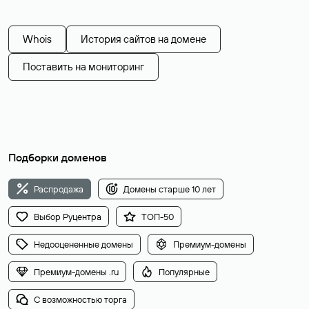
Whois
История сайтов на домене
Поставить на мониторинг
Подборки доменов
Распродажа
Домены старше 10 лет
Выбор Руцентра
ТОП-50
Недооцененные домены
Премиум-домены
Премиум-домены .ru
Популярные
С возможностью торга