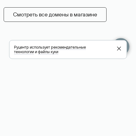
Смотреть все домены в магазине
Руцентр использует
рекомендательные
технологии
и
файлы куки
+7 495 009-13-33
+7 495 994-46-01
Помощь
Руцентр
Социальные сети
Полезное
О компании
Вконтакте
РБК: последние
Контакты
VK Видео
новости России и
Лицензии и
Телеграм
мира
свидетельства
Max
Каталог компаний