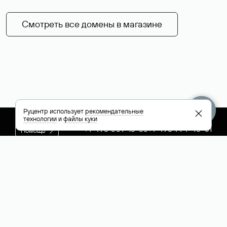
Смотреть все домены в магазине
Руцентр использует
рекомендательные
технологии
и
файлы куки
+7 495 009-13-33
+7 495 994-46-01
Помощь
Руцентр
Социальные сети
Полезное
О компании
Вконтакте
РБК: последние
Контакты
VK Видео
новости России и
Лицензии и
Телеграм
мира
свидетельства
Max
Каталог компаний