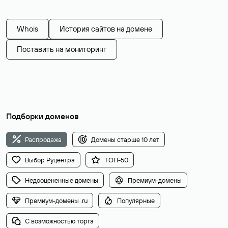
Whois
История сайтов на домене
Поставить на мониторинг
Подборки доменов
Распродажа
Домены старше 10 лет
Выбор Руцентра
ТОП-50
Недооцененные домены
Премиум-домены
Премиум-домены .ru
Популярные
С возможностью торга