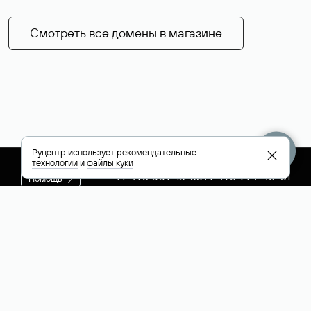
Смотреть все домены в магазине
Руцентр использует
рекомендательные
технологии
и
файлы куки
+7 495 009-13-33
+7 495 994-46-01
Помощь
Руцентр
Социальные сети
Полезное
О компании
Вконтакте
РБК: последние
Контакты
VK Видео
новости России и
Лицензии и
Телеграм
мира
свидетельства
Max
Каталог компаний