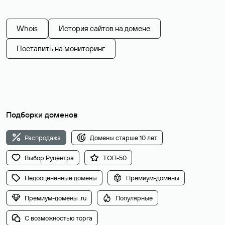
Whois
История сайтов на домене
Поставить на мониторинг
Подборки доменов
Распродажа
Домены старше 10 лет
Выбор Руцентра
ТОП-50
Недооцененные домены
Премиум-домены
Премиум-домены .ru
Популярные
С возможностью торга