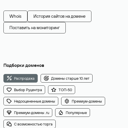
Whois
История сайтов на домене
Поставить на мониторинг
Подборки доменов
Распродажа
Домены старше 10 лет
Выбор Руцентра
ТОП-50
Недооцененные домены
Премиум-домены
Премиум-домены .ru
Популярные
С возможностью торга