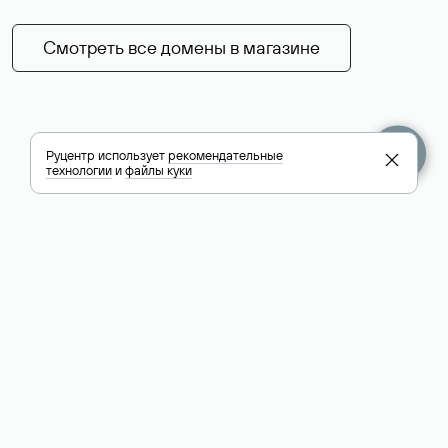
Смотреть все домены в магазине
Руцентр использует
рекомендательные
технологии
и
файлы куки
+7 495 009-13-33
+7 495 994-46-01
Помощь
Руцентр
Социальные сети
Полезное
О компании
Вконтакте
РБК: последние
Контакты
VK Видео
новости России и
Лицензии и
Телеграм
мира
свидетельства
Max
Каталог компаний