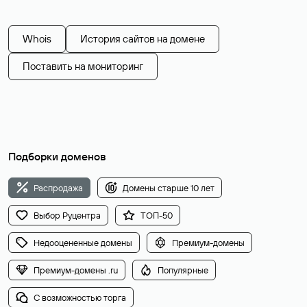
Whois
История сайтов на домене
Поставить на мониторинг
Подборки доменов
Распродажа
Домены старше 10 лет
Выбор Руцентра
ТОП-50
Недооцененные домены
Премиум-домены
Премиум-домены .ru
Популярные
С возможностью торга