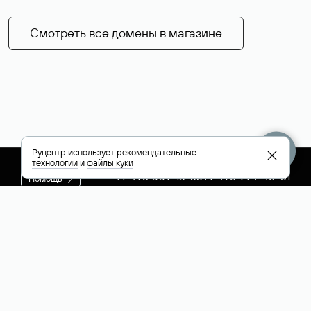
Смотреть все домены в магазине
Руцентр использует
рекомендательные
технологии
и
файлы куки
+7 495 009-13-33
+7 495 994-46-01
Помощь
Руцентр
Социальные сети
Полезное
О компании
Вконтакте
РБК: последние
Контакты
VK Видео
новости России и
Лицензии и
Телеграм
мира
свидетельства
Max
Каталог компаний