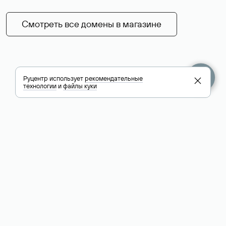
Смотреть все домены в магазине
Руцентр использует
рекомендательные
технологии
и
файлы куки
+7 495 009-13-33
+7 495 994-46-01
Помощь
Руцентр
Социальные сети
Полезное
О компании
Вконтакте
РБК: последние
Контакты
VK Видео
новости России и
Лицензии и
Телеграм
мира
свидетельства
Max
Каталог компаний