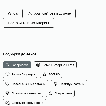
Whois
История сайтов на домене
Поставить на мониторинг
Подборки доменов
Распродажа
Домены старше 10 лет
Выбор Руцентра
ТОП-50
Недооцененные домены
Премиум-домены
Премиум-домены .ru
Популярные
С возможностью торга